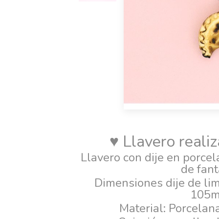
♥ Llavero reali
Llavero con dije en porcel
de fant
Dimensiones dije de l
105
Material: Porcelana