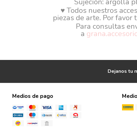
Sujeción: argolla p
♥ Todos nuestros acce
piezas de arte. Por favor 
Para consultas en
a
grana.accesor
Dejanos tu m
Medios de pago
Medio