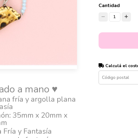
Cantidad
1
Calculá el cost
zado a mano ♥
ana fría y argolla plana
asía
imón: 35mm x 20mm x
mm
 Fría y Fantasía